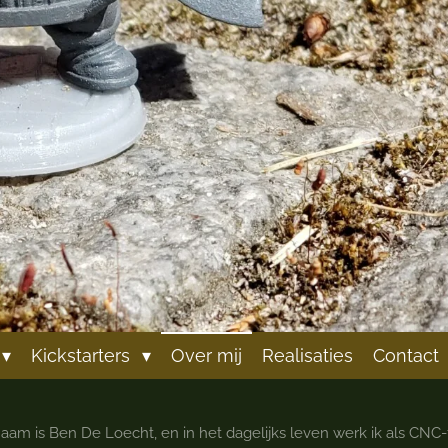
Kickstarters
Over mij
Realisaties
Contact
naam is Ben De Loecht, en in het dagelijks leven werk ik als CNC-f