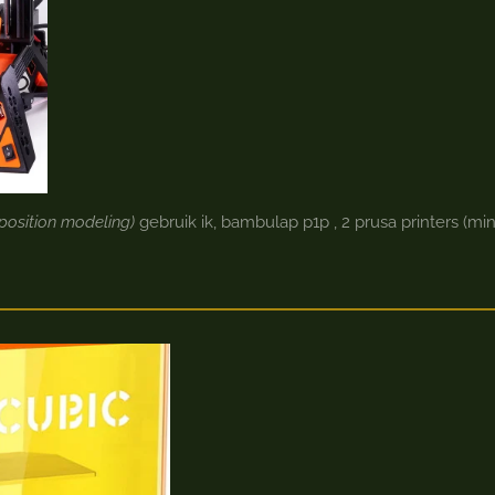
position modeling)
gebruik ik, bambulap p1p , 2 prusa printers (mi