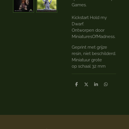
Games.
Kickstart Hold my
Dwarf.
Ontworpen door
MiniaturesOfMadness.
Geprint met grijze
resin, niet beschilderd.
Miniatuur grote
op schaal 32 mm
D
D
S
D
e
e
h
e
l
e
a
l
e
l
r
e
n
e
n