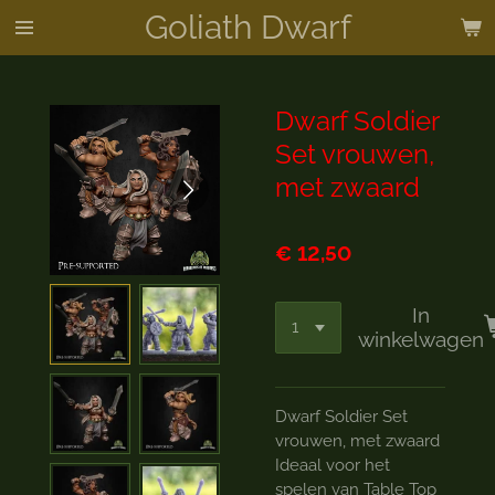
Goliath Dwarf
Ga
direct
naar
de
Dwarf Soldier
hoofdinhoud
Set vrouwen,
met zwaard
€ 12,50
In
winkelwagen
Dwarf Soldier Set
vrouwen, met zwaard
Ideaal voor het
spelen van Table Top