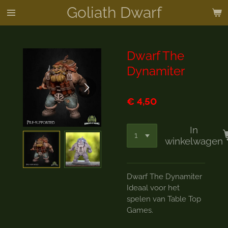
Goliath Dwarf
Ga
direct
naar
de
Dwarf The
hoofdinhoud
Dynamiter
€ 4,50
In
winkelwagen
Dwarf The Dynamiter
Ideaal voor het
spelen van Table Top
Games.