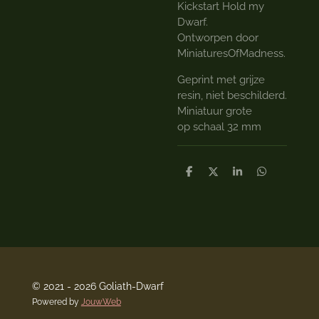
Kickstart Hold my
Dwarf.
Ontworpen door
MiniaturesOfMadness.
Geprint met grijze
resin, niet beschilderd.
Miniatuur grote
op schaal 32 mm
D
D
S
D
e
e
h
e
l
e
a
l
e
l
r
e
n
e
n
© 2021 - 2026 Goliath-Dwarf
Powered by
JouwWeb