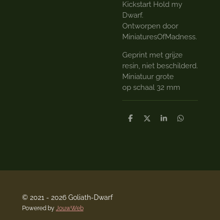
Kickstart Hold my
Dwarf.
Ontworpen door
MiniaturesOfMadness.
Geprint met grijze
resin, niet beschilderd.
Miniatuur grote
op schaal 32 mm
D
D
S
D
e
e
h
e
l
e
a
l
e
l
r
e
n
e
n
© 2021 - 2026 Goliath-Dwarf
Powered by
JouwWeb