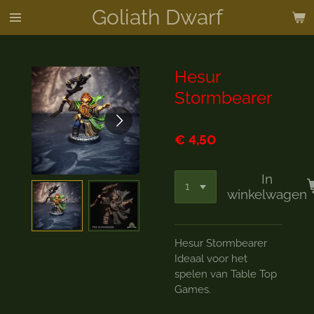
Goliath Dwarf
Ga
direct
naar
de
Hesur
hoofdinhoud
Stormbearer
€ 4,50
In
winkelwagen
Hesur Stormbearer
Ideaal voor het
spelen van Table Top
Games.