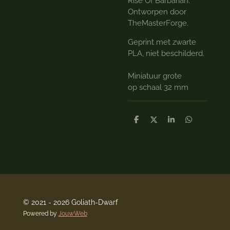
Rise Of Barbarian.
Ontworpen door
TheMasterForge.
Geprint met zwarte
PLA, niet beschilderd.
Miniatuur grote
op schaal 32 mm
D
D
S
D
e
e
h
e
l
e
a
l
e
l
r
e
n
e
n
© 2021 - 2026 Goliath-Dwarf
Powered by
JouwWeb