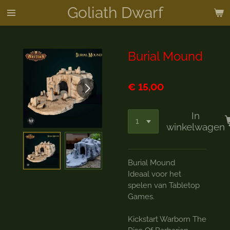
Goliath Dwarf
Ga
direct
naar
de
Burial Mound
hoofdinhoud
€ 15,00
In
winkelwagen
Burial Mound
Ideaal voor het
spelen van Tabletop
Games.
Kickstart Warborn The