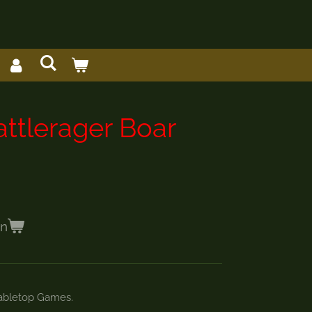
ttlerager Boar
en
Tabletop Games.