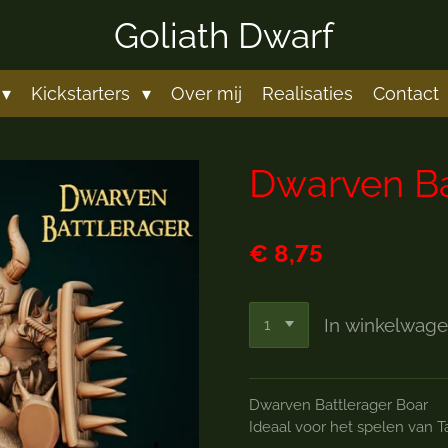
Goliath Dwarf
Kickstarters
Over mij
Realisaties
Contact
Dwarven Ba
€ 8,75
In winkelwag
Dwarven Battlerager Boar
Ideaal voor het spelen van 