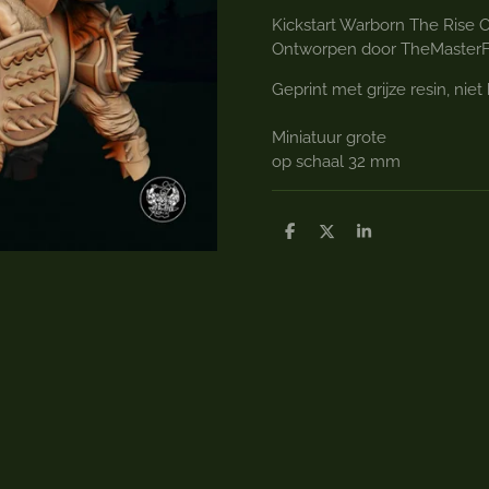
Kickstart Warborn The Rise O
Ontworpen door TheMasterF
Geprint met grijze resin, niet
Miniatuur grote
op schaal 32 mm
D
D
S
e
e
h
l
e
a
e
l
r
n
e