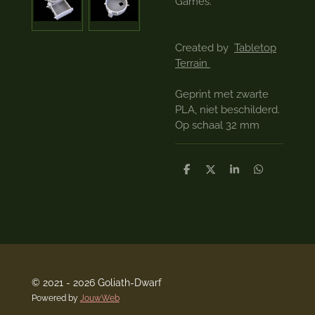
Games.
Created by
Tabletop
Terrain
Geprint met zwarte
PLA, niet beschilderd.
Op schaal 32 mm
D
D
S
D
e
e
h
e
l
e
a
l
e
l
r
e
n
e
n
© 2021 - 2026 Goliath-Dwarf
Powered by
JouwWeb