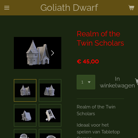
Goliath Dwarf
Ga
direct
naar
de
Realm of the
hoofdinhoud
Twin Scholars
€ 45,00
In
winkelwagen
Realm of the Twin
Scholars
Ideaal voor het
spelen van Tabletop