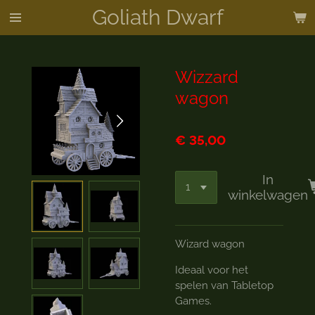
Goliath Dwarf
Ga
direct
naar
de
Wizzard
hoofdinhoud
wagon
€ 35,00
In
winkelwagen
Wizard wagon
Ideaal voor het
spelen van Tabletop
Games.