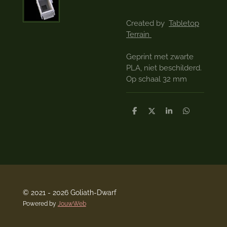
Created by
Tabletop
Terrain
Geprint met zwarte
PLA, niet beschilderd.
Op schaal 32 mm
D
D
S
D
e
e
h
e
l
e
a
l
e
l
r
e
n
e
n
© 2021 - 2026 Goliath-Dwarf
Powered by
JouwWeb